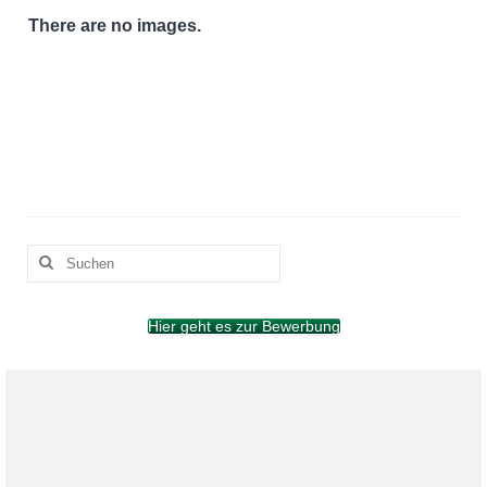
Jury
There are no images.
Finalisten
Preisträger
Suchen
nach:
Hier geht es zur Bewerbung