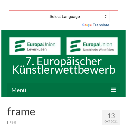
Powered by
Translate
7. Europäischer
Künstlerwettbewerb
Menü
Start
frame
13
Historie
OKT. 2021
|
0